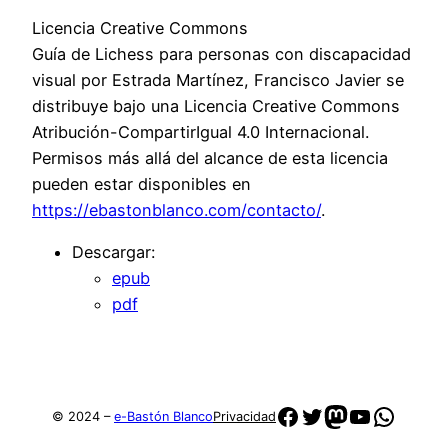
Licencia Creative Commons
Guía de Lichess para personas con discapacidad
visual por Estrada Martínez, Francisco Javier se
distribuye bajo una Licencia Creative Commons
Atribución-CompartirIgual 4.0 Internacional.
Permisos más allá del alcance de esta licencia
pueden estar disponibles en
https://ebastonblanco.com/contacto/
.
Descargar:
epub
pdf
Facebook
Twitter
Mastodon
YouTube
Whats
© 2024 –
e-Bastón Blanco
Privacidad