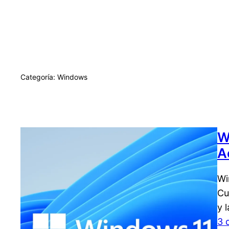
Categoría:
Windows
W
A
Wi
Cu
y 
3 