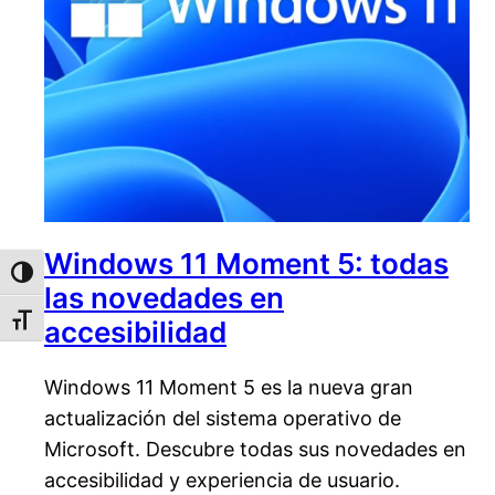
Windows 11 Moment 5: todas
Alternar alto contraste
las novedades en
Alternar tamaño de letra
accesibilidad
Windows 11 Moment 5 es la nueva gran
actualización del sistema operativo de
Microsoft. Descubre todas sus novedades en
accesibilidad y experiencia de usuario.