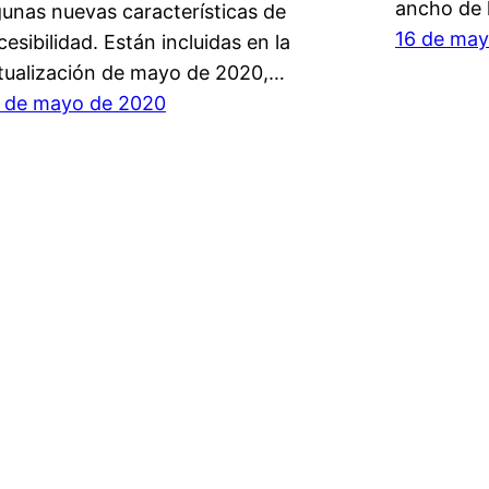
ancho de 
gunas nuevas características de
16 de may
cesibilidad. Están incluidas en la
tualización de mayo de 2020,…
 de mayo de 2020
Facebook
Twitter
Mastodon
YouTube
WhatsAp
© 2024 –
e-Bastón Blanco
Privacidad