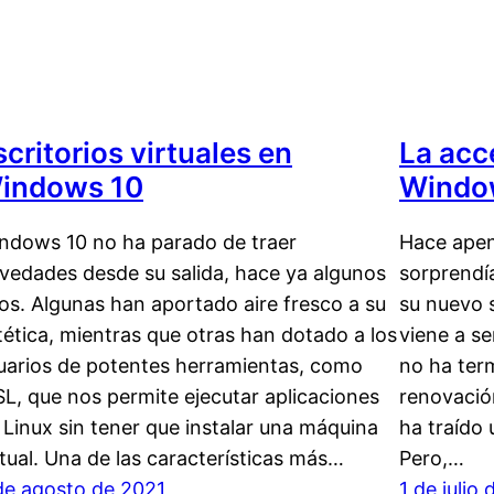
scritorios virtuales en
La acc
indows 10
Windo
ndows 10 no ha parado de traer
Hace apen
vedades desde su salida, hace ya algunos
sorprendí
os. Algunas han aportado aire fresco a su
su nuevo 
tética, mientras que otras han dotado a los
viene a s
uarios de potentes herramientas, como
no ha ter
L, que nos permite ejecutar aplicaciones
renovación
 Linux sin tener que instalar una máquina
ha traído
rtual. Una de las características más…
Pero,…
de agosto de 2021
1 de julio