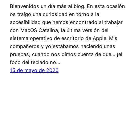
Bienvenidos un día más al blog. En esta ocasión
os traigo una curiosidad en torno a la
accesibilidad que hemos encontrado al trabajar
con MacOS Catalina, la última versión del
sistema operativo de escritorio de Apple. Mis
compañeros y yo estábamos haciendo unas
pruebas, cuando nos dimos cuenta de que… ¡el
foco del teclado no…
15 de mayo de 2020
Facebook
Twitter
Mastodon
YouTube
Whats
© 2024 –
e-Bastón Blanco
Privacidad