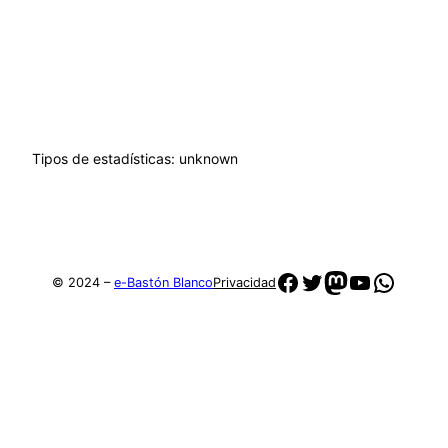
Tipos de estadísticas:
unknown
Facebook
Twitter
Mastodon
YouTube
Whats
© 2024 –
e-Bastón Blanco
Privacidad