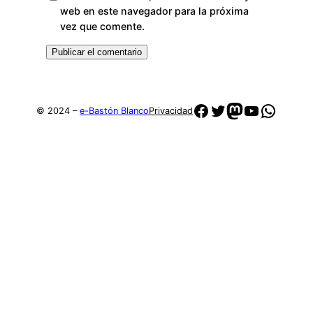
web en este navegador para la próxima
vez que comente.
Facebook
Twitter
Mastodon
YouTube
Whats
© 2024 –
e-Bastón Blanco
Privacidad